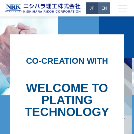
toggle
JP
EN
navigati
CO-CREATION WITH
WELCOME TO
PLATING
TECHNOLOGY