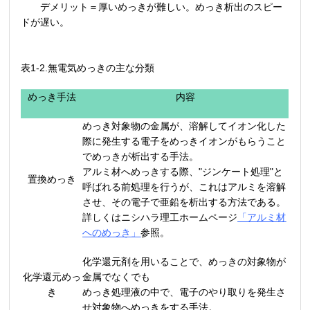
デメリット＝厚いめっきが難しい。めっき析出のスピー
ドが遅い。
表1-2.無電気めっきの主な分類
めっき手法
内容
めっき対象物の金属が、溶解してイオン化した
際に発生する電子をめっきイオンがもらうこと
でめっきが析出する手法。
アルミ材へめっきする際、"ジンケート処理"と
置換めっき
呼ばれる前処理を行うが、これはアルミを溶解
させ、その電子で亜鉛を析出する方法である。
詳しくはニシハラ理工ホームページ
「アルミ材
へのめっき」
参照。
化学還元剤を用いることで、めっきの対象物が
化学還元めっ
金属でなくでも
き
めっき処理液の中で、電子のやり取りを発生さ
せ対象物へめっきをする手法。