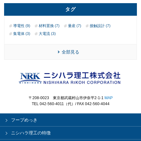
タグ
導電性 (9)
材料置換 (7)
量産 (7)
接触設計 (7)
集電体 (3)
大電流 (3)
全部見る
〒208-0023 東京都武蔵村山市伊奈平2-1-1
MAP
TEL 042-560-4011（代）/ FAX 042-560-4044
フープめっき
ニシハラ理工の特徴