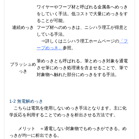
ワイヤーやフープ材と呼ばれる金属条へめっき
をしていく手法。低コストで大量にめっきをす
ることが可能。
連続めっき
フープ材へのめっきは、ニシハラ理工が得意と
している手法。
⇒詳しくはニシハラ理工ホームページの
「フ
ープめっき」
参照。
筆めっきとも呼ばれる。筆とめっき対象を通電
ブラッシュめ
させ筆にめっき処理液を含ませることで、筆で
っき
対象物へ触れた部分にめっきをする手法。
1-2 無電解めっき
こちらは電気を使用しないめっき手法となります。主に化
学反応を利用することでめっきを析出させる方法です。
メリット ＝通電しない対象物でもめっきができる。め
っきが均一に析出できる。