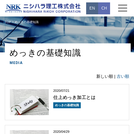
toggle
EN
CH
navigati
TOP
> めっきの基礎知識
めっきの基礎知識
MEDIA
新しい順 |
古い順
2020/07/21
仕上めっき加工とは
めっきの基礎知識
2020/04/29