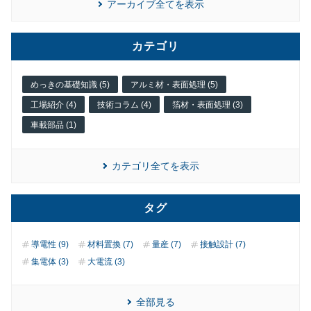
アーカイブ全てを表示
カテゴリ
めっきの基礎知識 (5)
アルミ材・表面処理 (5)
工場紹介 (4)
技術コラム (4)
箔材・表面処理 (3)
車載部品 (1)
カテゴリ全てを表示
タグ
導電性 (9)
材料置換 (7)
量産 (7)
接触設計 (7)
集電体 (3)
大電流 (3)
全部見る