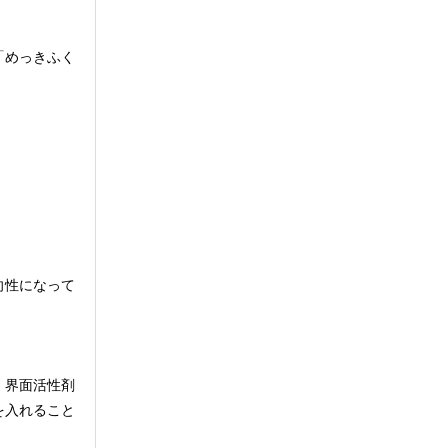
「めっきふく
向性になって
、界面活性剤
を入れること