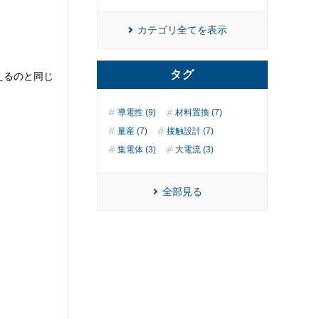
カテゴリ全てを表示
タグ
えるのと同じ
導電性 (9)
材料置換 (7)
量産 (7)
接触設計 (7)
集電体 (3)
大電流 (3)
全部見る