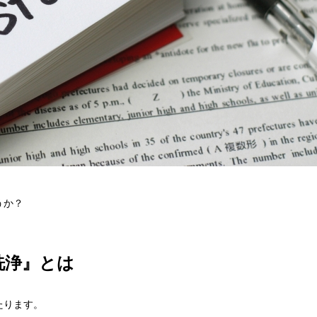
うか？
。
洗浄』とは
たります。