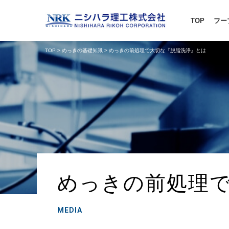
TOP
フー
TOP
>
めっきの基礎知識
> めっきの前処理で大切な『脱脂洗浄』とは
めっきの前処理
MEDIA