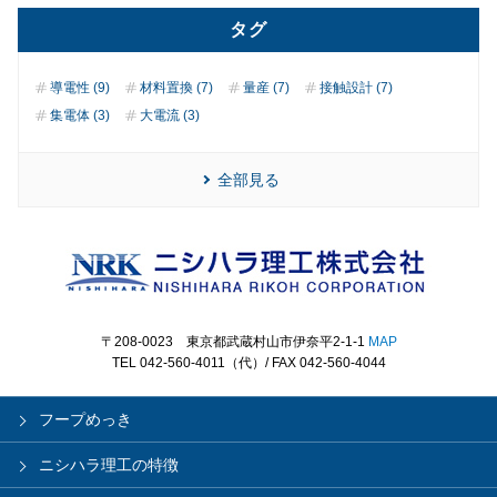
タグ
導電性 (9)
材料置換 (7)
量産 (7)
接触設計 (7)
集電体 (3)
大電流 (3)
全部見る
〒208-0023 東京都武蔵村山市伊奈平2-1-1
MAP
TEL 042-560-4011（代）/ FAX 042-560-4044
フープめっき
ニシハラ理工の特徴