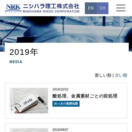
toggle
EN
CH
navigati
TOP
> 2019年
2019年
MEDIA
新しい順 |
古い順
2019/10/10
酸処理、金属素材ごとの前処理
めっきの基礎知識
2019/08/07