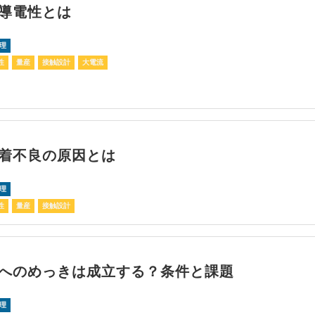
導電性とは
理
性
量産
接触設計
大電流
着不良の原因とは
理
性
量産
接触設計
へのめっきは成立する？条件と課題
理