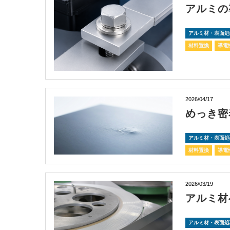
アルミの
アルミ材・表面処
材料置換
導電
2026/04/17
めっき密
アルミ材・表面処
材料置換
導電
2026/03/19
アルミ材
アルミ材・表面処