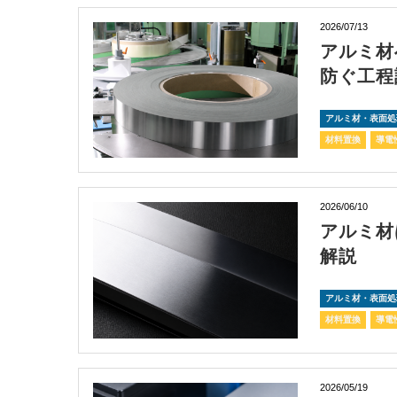
2026/07/13
アルミ材
防ぐ工程
アルミ材・表面処
材料置換
導電
2026/06/10
アルミ材
解説
アルミ材・表面処
材料置換
導電
2026/05/19