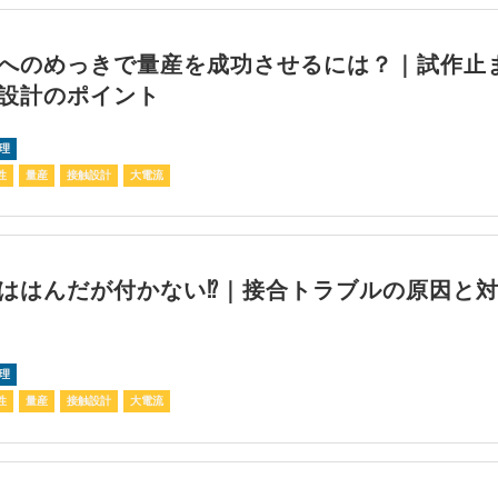
へのめっきで量産を成功させるには？｜試作止
設計のポイント
理
性
量産
接触設計
大電流
ははんだが付かない⁉｜接合トラブルの原因と
理
性
量産
接触設計
大電流