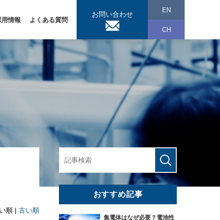
EN
お問い合わせ
採用情報
よくある質問
CH
おすすめ記事
い順 |
古い順
集電体はなぜ必要？電池性