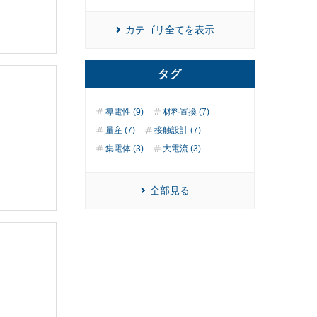
カテゴリ全てを表示
タグ
導電性 (9)
材料置換 (7)
量産 (7)
接触設計 (7)
集電体 (3)
大電流 (3)
全部見る