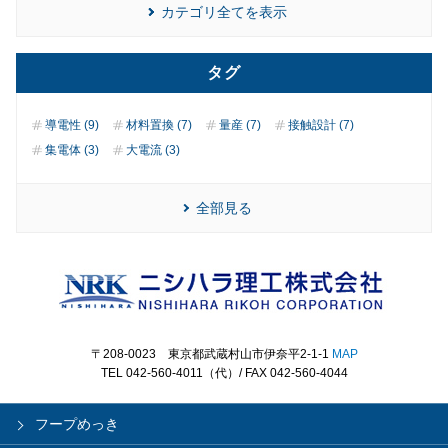
カテゴリ全てを表示
タグ
導電性 (9)
材料置換 (7)
量産 (7)
接触設計 (7)
集電体 (3)
大電流 (3)
全部見る
〒208-0023 東京都武蔵村山市伊奈平2-1-1
MAP
TEL 042-560-4011（代）/ FAX 042-560-4044
フープめっき