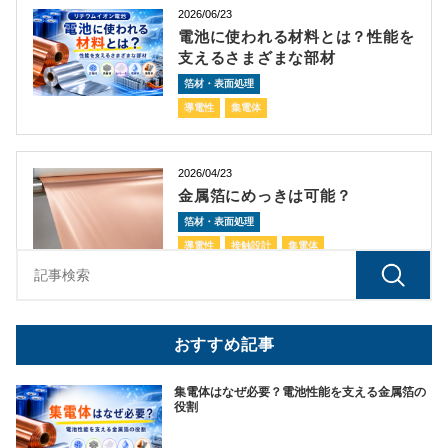
2026/06/23
電池に使われる材料とは？性能を
支えるさまざまな部材
箔材・表面処理
導電性
集電体
2026/04/23
金属箔にめっきは可能？
箔材・表面処理
導電性
接触設計
集電体
おすすめ記事
集電体はなぜ必要？電池性能を支える金属箔の
役割