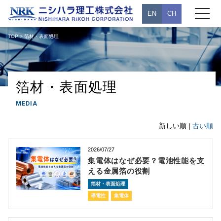
toggle
EN
CH
navigati
TOP
> 箔材・表面処理
箔材・表面処理
MEDIA
新しい順 |
古い順
2026/07/27
集電体はなぜ必要？電池性能を支
える金属箔の役割
箔材・表面処理
導電性
集電体