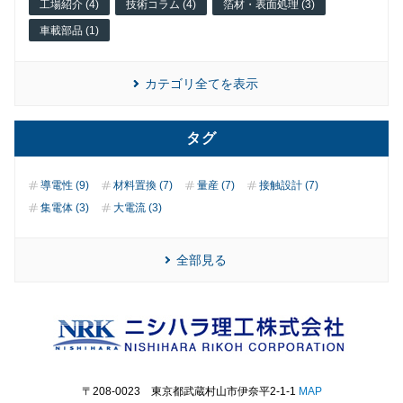
工場紹介 (4)
技術コラム (4)
箔材・表面処理 (3)
車載部品 (1)
カテゴリ全てを表示
タグ
導電性 (9)
材料置換 (7)
量産 (7)
接触設計 (7)
集電体 (3)
大電流 (3)
全部見る
〒208-0023 東京都武蔵村山市伊奈平2-1-1
MAP