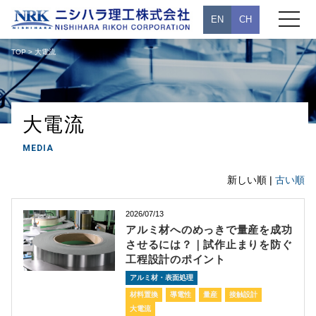
toggle
EN
CH
navigati
TOP
> 大電流
大電流
MEDIA
新しい順 |
古い順
2026/07/13
アルミ材へのめっきで量産を成功
させるには？｜試作止まりを防ぐ
工程設計のポイント
アルミ材・表面処理
材料置換
導電性
量産
接触設計
大電流