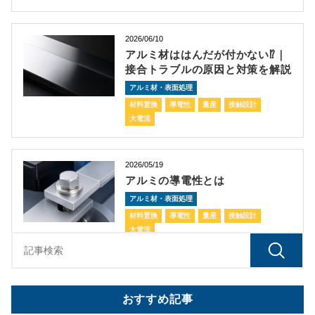
2026/06/10
アルミ材ははんだが付かない⁉｜
接合トラブルの原因と対策を解説
アルミ材・表面処理
材料置換
導電性
量産
接触設計
大電流
2026/05/19
アルミの導電性とは
アルミ材・表面処理
材料置換
導電性
量産
接触設計
大電流
おすすめ記事