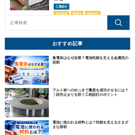
工場紹介
材料置換
導電性
接触設計
おすすめ記事
集電体はなぜ必要？電池性能を支える金属箔の
役割
アルミ材へのめっきで量産を成功させるには？
｜試作止まりを防ぐ工程設計のポイント
電池に使われる材料とは？性能を支えるさまざ
まな部材