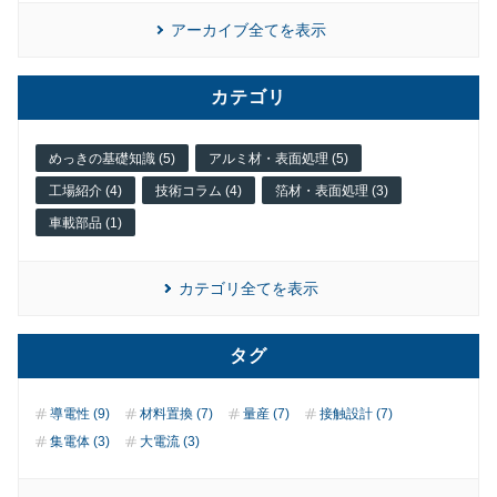
アーカイブ全てを表示
カテゴリ
めっきの基礎知識 (5)
アルミ材・表面処理 (5)
工場紹介 (4)
技術コラム (4)
箔材・表面処理 (3)
車載部品 (1)
カテゴリ全てを表示
タグ
導電性 (9)
材料置換 (7)
量産 (7)
接触設計 (7)
集電体 (3)
大電流 (3)