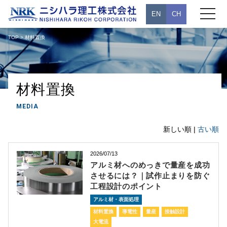
toggle
EN
CH
navigati
TOP
> 材料置換
材料置換
MEDIA
新しい順 |
古い順
2026/07/13
アルミ材へのめっきで量産を成功
させるには？｜試作止まりを防ぐ
工程設計のポイント
アルミ材・表面処理
材料置換
導電性
量産
接触設計
大電流