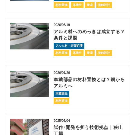
材料置換
導電性
量産
接触設計
2026/03/19
アルミ材へのめっきは成立する？
条件と課題
アルミ材・表面処理
材料置換
導電性
量産
接触設計
2026/01/26
車載部品の材料置換とは？銅から
アルミへ
車載部品
材料置換
2025/03/04
試作･開発を担う技術拠点｜狭山
工場