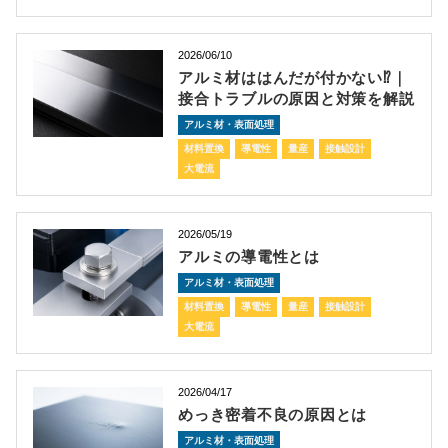
2026/06/10
アルミ材ははんだが付かない⁉｜
接合トラブルの原因と対策を解説
アルミ材・表面処理
材料置換
導電性
量産
接触設計
大電流
2026/05/19
アルミの導電性とは
アルミ材・表面処理
材料置換
導電性
量産
接触設計
大電流
2026/04/17
めっき密着不良の原因とは
アルミ材・表面処理